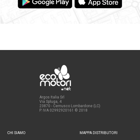
Argos Italia Srl
Via Spluga, 4
23870 - Cernusco Lombardone (LC)
P. IVA 02992920161
© 2018
CHI SIAMO
MAPPA DISTRIBUTORI