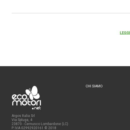
LEGGI
CHI SIAMO
Argos Italia Srl
Via Spluga, 4
23870 - Cernusco Lombardone (LC)
P. IVA 02992920161
© 2018