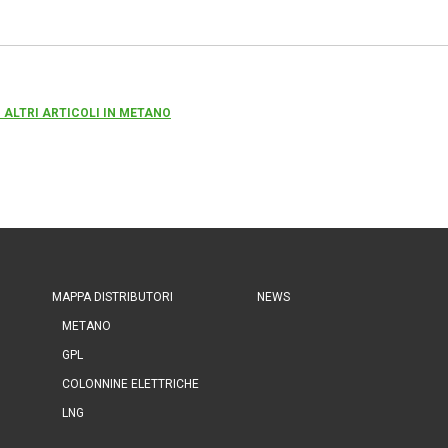
 ALTRI ARTICOLI IN METANO
MAPPA DISTRIBUTORI
NEWS
METANO
GPL
COLONNINE ELETTRICHE
LNG