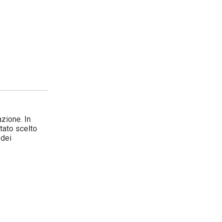
o Brambilla.
azione. In
stato scelto
 dei