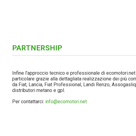
Alla redazione del Magazine lavorano:
Nicola Ventura, Ste
Lo sviluppo e la gestione dei database della rete di distr
Il coordinamento della Community è affidato a
Fabio Format
PARTNERSHIP
Infine l’approccio tecnico e professionale di ecomotori.net 
particolare grazie alla dettagliata realizzazione dei più c
da Fiat, Lancia, Fiat Professional, Landi Renzo, Assogasli
distributori metano e gpl.
Per contattarci:
info@ecomotori.net