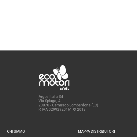
Argos Italia Srl
Via Spluga, 4
23870 - Cernusco Lombardone (LC)
P. IVA 02992920161
© 2018
CHI SIAMO
MAPPA DISTRIBUTORI