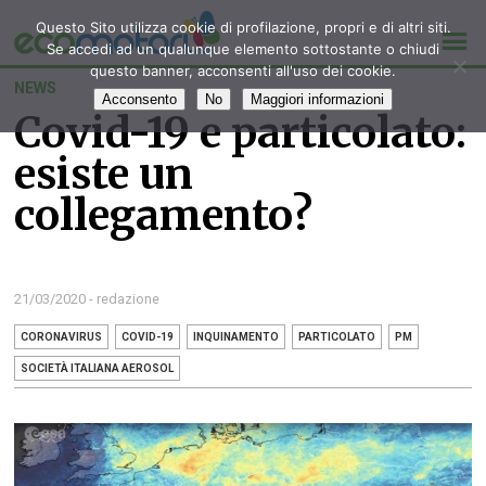
Questo Sito utilizza cookie di profilazione, propri e di altri siti.
Se accedi ad un qualunque elemento sottostante o chiudi
questo banner, acconsenti all'uso dei cookie.
NEWS
Acconsento
No
Maggiori informazioni
Covid-19 e particolato:
esiste un
collegamento?
21/03/2020 - redazione
CORONAVIRUS
COVID-19
INQUINAMENTO
PARTICOLATO
PM
SOCIETÀ ITALIANA AEROSOL