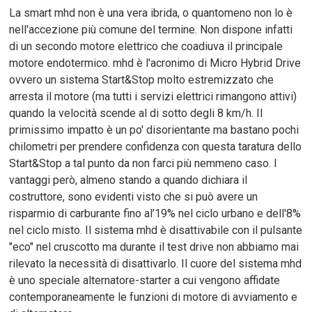
La smart mhd non è una vera ibrida, o quantomeno non lo è
nell'accezione più comune del termine. Non dispone infatti
di un secondo motore elettrico che coadiuva il principale
motore endotermico. mhd è l'acronimo di Micro Hybrid Drive
ovvero un sistema Start&Stop molto estremizzato che
arresta il motore (ma tutti i servizi elettrici rimangono attivi)
quando la velocità scende al di sotto degli 8 km/h. Il
primissimo impatto è un po' disorientante ma bastano pochi
chilometri per prendere confidenza con questa taratura dello
Start&Stop a tal punto da non farci più nemmeno caso. I
vantaggi però, almeno stando a quando dichiara il
costruttore, sono evidenti visto che si può avere un
risparmio di carburante fino al’19% nel ciclo urbano e dell'8%
nel ciclo misto. Il sistema mhd è disattivabile con il pulsante
"eco" nel cruscotto ma durante il test drive non abbiamo mai
rilevato la necessità di disattivarlo. Il cuore del sistema mhd
è uno speciale alternatore-starter a cui vengono affidate
contemporaneamente le funzioni di motore di avviamento e