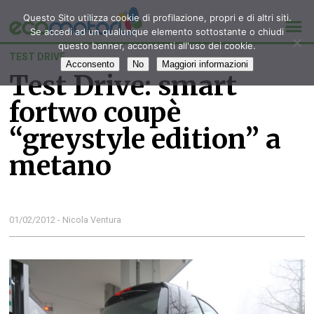
Questo Sito utilizza cookie di profilazione, propri e di altri siti.
Se accedi ad un qualunque elemento sottostante o chiudi
questo banner, acconsenti all'uso dei cookie.
TEST DRIVE
Acconsento
No
Maggiori informazioni
Test Drive: smart
fortwo coupè
“greystyle edition” a
metano
01/02/2012 - Nicola Ventura