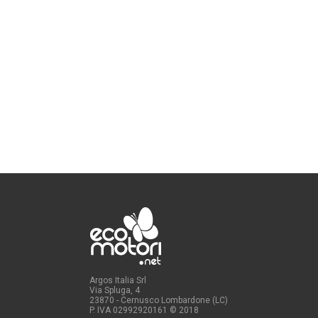
Argos Italia Srl
Via Spluga, 4
23870 - Cernusco Lombardone (LC)
P. IVA 02992920161
© 2018