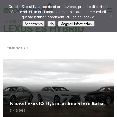
Questo Sito utilizza cookie di profilazione, propri e di altri siti.
Se accedi ad un qualunque elemento sottostante o chiudi
questo banner, acconsenti all'uso dei cookie.
ECOMOTORI
Acconsento
No
Maggiori informazioni
LEXUS ES HYBRID
ULTIME NOTIZIE
IBRIDE
Nuova Lexus ES Hybrid ordinabile in Italia
21/12/2018