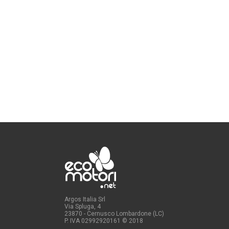
Argos Italia Srl
Via Spluga, 4
23870 - Cernusco Lombardone (LC)
P. IVA 02992920161
© 2018