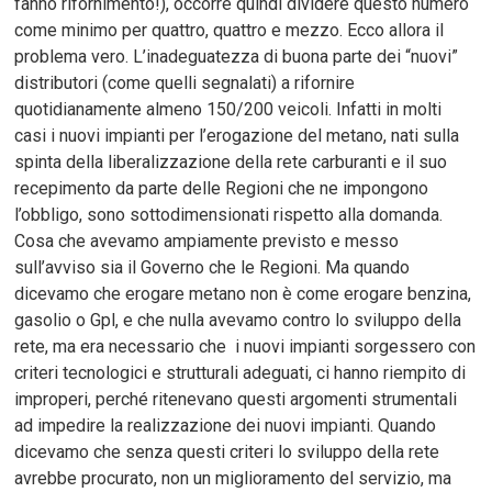
fanno rifornimento!), occorre quindi dividere questo numero
come minimo per quattro, quattro e mezzo. Ecco allora il
problema vero. L’inadeguatezza di buona parte dei “nuovi”
distributori (come quelli segnalati) a rifornire
quotidianamente almeno 150/200 veicoli. Infatti in molti
casi i nuovi impianti per l’erogazione del metano, nati sulla
spinta della liberalizzazione della rete carburanti e il suo
recepimento da parte delle Regioni che ne impongono
l’obbligo, sono sottodimensionati rispetto alla domanda.
Cosa che avevamo ampiamente previsto e messo
sull’avviso sia il Governo che le Regioni. Ma quando
dicevamo che erogare metano non è come erogare benzina,
gasolio o Gpl, e che nulla avevamo contro lo sviluppo della
rete, ma era necessario che i nuovi impianti sorgessero con
criteri tecnologici e strutturali adeguati, ci hanno riempito di
improperi, perché ritenevano questi argomenti strumentali
ad impedire la realizzazione dei nuovi impianti. Quando
dicevamo che senza questi criteri lo sviluppo della rete
avrebbe procurato, non un miglioramento del servizio, ma