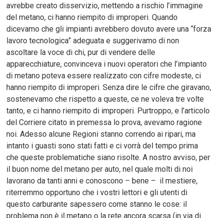
avrebbe creato disservizio, mettendo a rischio l’immagine
del metano, ci hanno riempito di improperi. Quando
dicevamo che gli impianti avrebbero dovuto avere una “forza
lavoro tecnologica” adeguata e suggerivamo di non
ascoltare la voce di chi, pur di vendere delle
apparecchiature, convinceva i nuovi operatori che l’impianto
di metano poteva essere realizzato con cifre modeste, ci
hanno riempito di improperi. Senza dire le cifre che giravano,
sostenevamo che rispetto a queste, ce ne voleva tre volte
tanto, e ci hanno riempito di improperi. Purtroppo, e l’articolo
del Corriere citato in premessa lo prova, avevamo ragione
noi. Adesso alcune Regioni stanno correndo ai ripari, ma
intanto i guasti sono stati fatti e ci vorrà del tempo prima
che queste problematiche siano risolte. A nostro avviso, per
il buon nome del metano per auto, nel quale molti di noi
lavorano da tanti anni e conoscono – bene – il mestiere,
riterremmo opportuno che i vostri lettori e gli utenti di
questo carburante sapessero come stanno le cose: il
problema non è il metano o la rete ancora scarsa (in via di