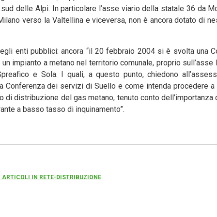
sud delle Alpi. In particolare l’asse viario della statale 36 da M
 Milano verso la Valtellina e viceversa, non è ancora dotato di n
degli enti pubblici: ancora “il 20 febbraio 2004 si è svolta una 
e di un impianto a metano nel territorio comunale, proprio sull’ass
Spreafico e Sola. I quali, a questo punto, chiedono all’asses
la Conferenza dei servizi di Suello e come intenda procedere a 
to di distribuzione del gas metano, tenuto conto dell’importanza 
urante a basso tasso di inquinamento”.
I ARTICOLI IN RETE-DISTRIBUZIONE