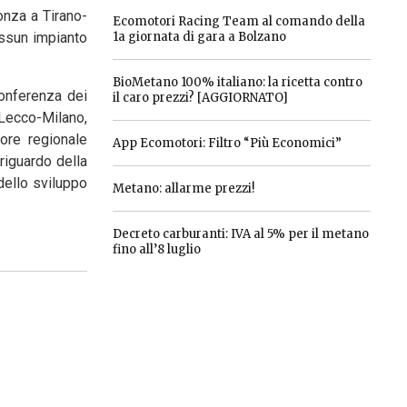
onza a Tirano-
Ecomotori Racing Team al comando della
essun impianto
1a giornata di gara a Bolzano
BioMetano 100% italiano: la ricetta contro
Conferenza dei
il caro prezzi? [AGGIORNATO]
e Lecco-Milano,
sore regionale
App Ecomotori: Filtro “Più Economici”
riguardo della
dello sviluppo
Metano: allarme prezzi!
Decreto carburanti: IVA al 5% per il metano
fino all’8 luglio