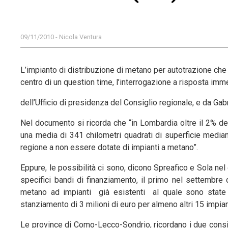
09/11/2010 - Nicola Ventura
L’impianto di distribuzione di metano per autotrazione ch
centro di un question time, l’interrogazione a risposta imm
dell’Ufficio di presidenza del Consiglio regionale, e da Gabr
Nel documento si ricorda che “in Lombardia oltre il 2% de
una media di 341 chilometri quadrati di superficie media
regione a non essere dotate di impianti a metano”.
Eppure, le possibilità ci sono, dicono Spreafico e Sola nel
specifici bandi di finanziamento, il primo nel settembre 
metano ad impianti già esistenti al quale sono stat
stanziamento di 3 milioni di euro per almeno altri 15 impian
Le province di Como-Lecco-Sondrio, ricordano i due consig