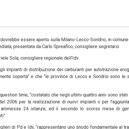
e dovrebbe essere aperto sulla Milano-Lecco-Sondrio, in comune d
ediata, presentata da Carlo Spreafico, consigliere segretario
iele Sola, consigliere regionale dell’Idv.
gli impianti di distribuzione dei carburanti per autotrazione er
mente coperta” e che “le province di Lecco e Sondrio sono le so
 question time, “costatato che negli ultimi quattro anni sono stat
del 2006 per la realizzazione di nuovi impianti o per l’aggiunt
e ammesse 24 istanze, ed il secondo lo scorso mese di ge
ti”.
lieri di Pd e Idv, “rappresentano uno snodo fondamentale al tra