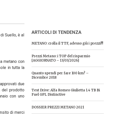
ARTICOLI DI TENDENZA
i Suello, è al
METANO: crolla il TTF, adesso giù i prezzi!!!
Prezzi Metano: i TOP del risparmio
[AGGIORNATO – 13/03/2026]
oga metano con
le in tutta la
Quanto spendi per fare 100 km? –
Dicembre 2018
i approvati due
a del prodotto
Test Drive: Alfa Romeo Giulietta 1.4 TB Bi
Fuel GPL Distinctive
nnaio con uno
DOSSIER PREZZI METANO 2021
nsito di merci