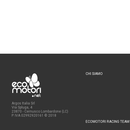
CHI SIAMO
Argos Italia Srl
Via Spluga, 4
23870 - Cernusco Lombardone (LC)
P. IVA 02992920161
© 2018
ECOMOTORI RACING TEAM