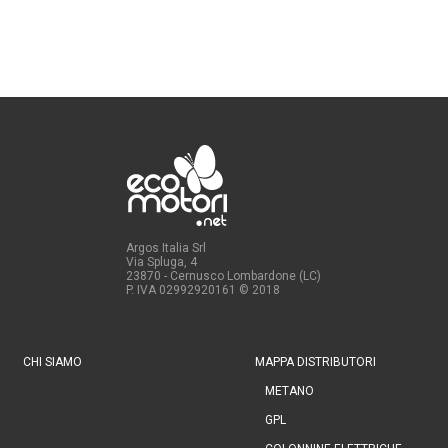
Argos Italia Srl
Via Spluga, 4
23870 - Cernusco Lombardone (LC)
P. IVA 02992920161
© 2018
CHI SIAMO
MAPPA DISTRIBUTORI
METANO
GPL