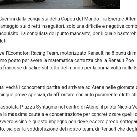
Guerrini dalla conquista della Coppa del Mondo Fia Energie Alter
antaggio sui diretti inseguitori, solo una difficile e negativa com
 acquisito. La conquista del punto mancante, per il quale bastere
oti.
ove l’Ecomotori Racing Team, motorizzato Renault, ha 8 punti di m
imo posto per avere la matematica certezza che la Renault Zoe
 francese di salire sul tetto del mondo per la prima volta nelle 
ta, vedrà i concorrenti partire ed arrivare ad Atene nelle giornate
inque prove speciali, da affrontare con auto puramente elettrich
assolata Piazza Syntagma nel centro di Atene, il pilota Nicola V
ia la massima cautela e concentrazione per concretizzare quelli 
o è davvero vicino e questo impegno non deve essere preso sottoga
ato, sia per la soddisfazione del nostro team, di Renault che deg