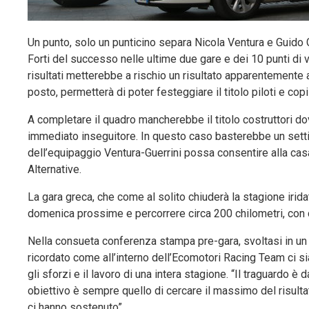
Un punto, solo un punticino separa Nicola Ventura e Guido 
Forti del successo nelle ultime due gare e dei 10 punti di v
risultati metterebbe a rischio un risultato apparentemente
posto, permetterà di poter festeggiare il titolo piloti e copil
A completare il quadro mancherebbe il titolo costruttori d
immediato inseguitore. In questo caso basterebbe un sett
dell’equipaggio Ventura-Guerrini possa consentire alla casa
Alternative.
La gara greca, che come al solito chiuderà la stagione irida
domenica prossime e percorrere circa 200 chilometri, con c
Nella consueta conferenza stampa pre-gara, svoltasi in un 
ricordato come all’interno dell’Ecomotori Racing Team ci s
gli sforzi e il lavoro di una intera stagione. “Il traguard
obiettivo è sempre quello di cercare il massimo del risult
ci hanno sostenuto”.