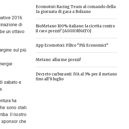
Ecomotori Racing Team al comando della
1a giornata di gara a Bolzano
native 2016.
binazione di
BioMetano 100% italiano: la ricetta contro
il caro prezzi? [AGGIORNATO]
bbe un ottavo
App Ecomotori: Filtro “Più Economici”
argine sul più
Metano: allarme prezzi!
Energie
Decreto carburanti: IVA al 5% per il metano
fino all’8 luglio
 di sabato e
e.
entura ha
che sono stati
mba. Il nostro
li sponsor che