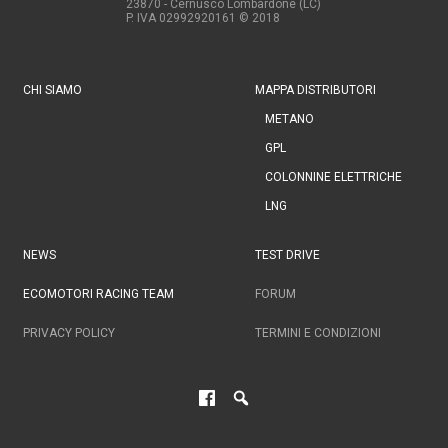
23870 - Cernusco Lombardone (LC)
P. IVA 02992920161
© 2018
CHI SIAMO
MAPPA DISTRIBUTORI
METANO
GPL
COLONNINE ELETTRICHE
LNG
NEWS
TEST DRIVE
ECOMOTORI RACING TEAM
FORUM
PRIVACY POLICY
TERMINI E CONDIZIONI