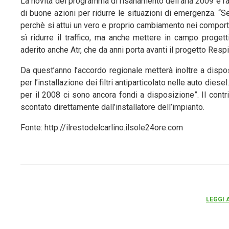
La novità del programma di risanamento dell’aria 2009 è ra
di buone azioni per ridurre le situazioni di emergenza. “Se
perchè si attui un vero e proprio cambiamento nei comport
sì ridurre il traffico, ma anche mettere in campo progett
aderito anche Atr, che da anni porta avanti il progetto Respir
Da quest’anno l’accordo regionale metterà inoltre a disp
per l’installazione dei filtri antiparticolato nelle auto dies
per il 2008 ci sono ancora fondi a disposizione”. Il cont
scontato direttamente dall’installatore dell’impianto.
Fonte: http://ilrestodelcarlino.ilsole24ore.com
LEGGI 