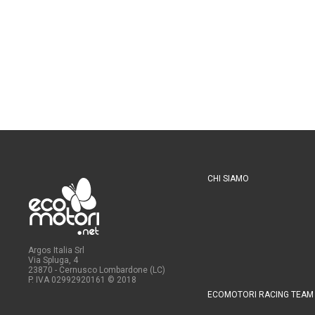
CHI SIAMO
Argos Italia Srl
Via Spluga, 4
23870 - Cernusco Lombardone (LC)
P. IVA 02992920161
© 2018
ECOMOTORI RACING TEAM