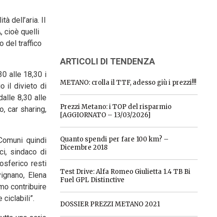
 dell’aria. Il
, cioè quelli
o del traffico
ARTICOLI DI TENDENZA
30 alle 18,30 i
METANO: crolla il TTF, adesso giù i prezzi!!!
 il divieto di
alle 8,30 alle
Prezzi Metano: i TOP del risparmio
, car sharing,
[AGGIORNATO – 13/03/2026]
Quanto spendi per fare 100 km? –
 Comuni quindi
Dicembre 2018
i, sindaco di
osferico resti
Test Drive: Alfa Romeo Giulietta 1.4 TB Bi
vignano, Elena
Fuel GPL Distinctive
mo contribuire
ciclabili”.
DOSSIER PREZZI METANO 2021