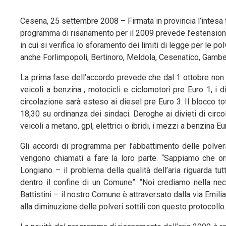
Cesena, 25 settembre 2008 – Firmata in provincia l’intesa fr
programma di risanamento per il 2009 prevede l’estensione de
in cui si verifica lo sforamento dei limiti di legge per le po
anche Forlimpopoli, Bertinoro, Meldola, Cesenatico, Gambe
La prima fase dell’accordo prevede che dal 1 ottobre non po
veicoli a benzina , motocicli e ciclomotori pre Euro 1, i d
circolazione sarà esteso ai diesel pre Euro 3. Il blocco to
18,30 su ordinanza dei sindaci. Deroghe ai divieti di cir
veicoli a metano, gpl, elettrici o ibridi, i mezzi a benzina Eur
Gli accordi di programma per l’abbattimento delle polveri 
vengono chiamati a fare la loro parte. “Sappiamo che o
Longiano – il problema della qualità dell’aria riguarda 
dentro il confine di un Comune”. “Noi crediamo nella nece
Battistini – il nostro Comune è attraversato dalla via Emi
alla diminuzione delle polveri sottili con questo protocollo. 