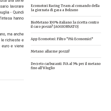
utta una serie
Ecomotori Racing Team al comando della
sario lavorare
1a giornata di gara a Bolzano
uglia - Quindi
d’intesa hanno
BioMetano 100% italiano: la ricetta contro
il caro prezzi? [AGGIORNATO]
tano, ma anche
App Ecomotori: Filtro “Più Economici”
 le richieste e
0 euro e viene
Metano: allarme prezzi!
Decreto carburanti: IVA al 5% per il metano
fino all’8 luglio