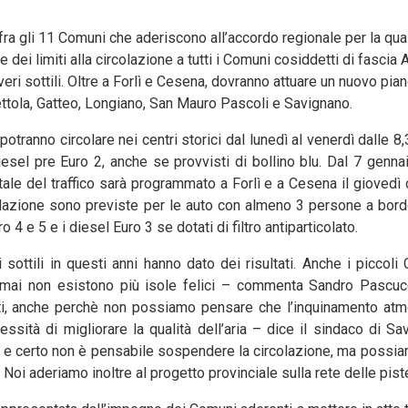
a gli 11 Comuni che aderiscono all’accordo regionale per la qualità
i limiti alla circolazione a tutti i Comuni cosiddetti di fascia A
lveri sottili. Oltre a Forlì e Cesena, dovranno attuare un nuovo pian
ttola, Gatteo, Longiano, San Mauro Pascoli e Savignano.
tranno circolare nei centri storici dal lunedì al venerdì dalle 8,
iesel pre Euro 2, anche se provvisti di bollino blu. Dal 7 gennaio
tale del traffico sarà programmato a Forlì e a Cesena il giovedì d
colazione sono previste per le auto con almeno 3 persone a bordo
o 4 e 5 e i diesel Euro 3 se dotati di filtro antiparticolato.
sottili in questi anni hanno dato dei risultati. Anche i piccoli
rmai non esistono più isole felici – commenta Sandro Pascucc
tutti, anche perchè non possiamo pensare che l’inquinamento atm
ssità di migliorare la qualità dell’aria – dice il sindaco di Sa
lia e certo non è pensabile sospendere la circolazione, ma possia
Noi aderiamo inoltre al progetto provinciale sulla rete delle piste 