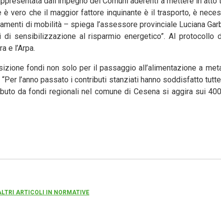
ppresentata dall’impegno dei Comuni aderenti a mettere in atto t
 è vero che il maggior fattore inquinante è il trasporto, è neces
amenti di mobilità – spiega l’assessore provinciale Luciana Garb
i di sensibilizzazione al risparmio energetico”. Al protocollo 
a e l’Arpa.
osizione fondi non solo per il passaggio all’alimentazione a me
el. “Per l’anno passato i contributi stanziati hanno soddisfatto tutte
ributo da fondi regionali nel comune di Cesena si aggira sui 40
ALTRI ARTICOLI IN NORMATIVE