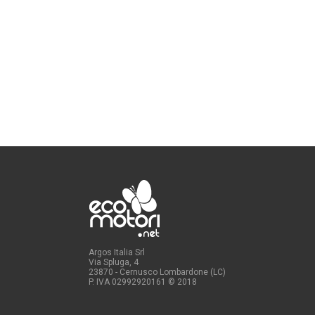
Argos Italia Srl
Via Spluga, 4
23870 - Cernusco Lombardone (LC)
P. IVA 02992920161
© 2018