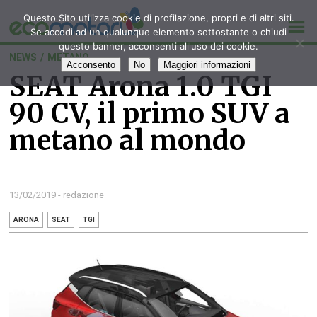
Questo Sito utilizza cookie di profilazione, propri e di altri siti.
Se accedi ad un qualunque elemento sottostante o chiudi
questo banner, acconsenti all'uso dei cookie.
NEWS
/
METANO
Acconsento
No
Maggiori informazioni
SEAT Arona 1.0 TGI
90 CV, il primo SUV a
metano al mondo
13/02/2019 - redazione
ARONA
SEAT
TGI