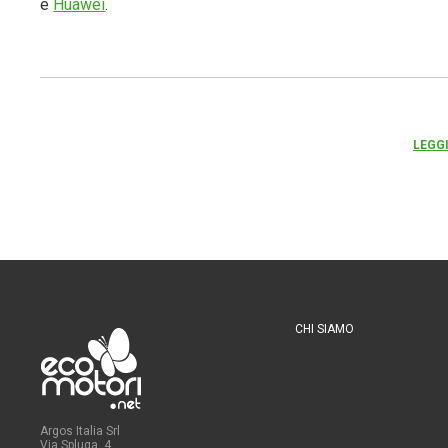
e
Huawei
.
LEGGI
CHI SIAMO
Argos Italia Srl
Via Spluga, 4