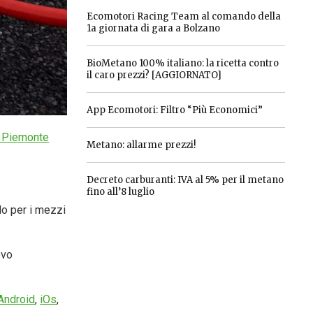
Ecomotori Racing Team al comando della
1a giornata di gara a Bolzano
BioMetano 100% italiano: la ricetta contro
il caro prezzi? [AGGIORNATO]
App Ecomotori: Filtro “Più Economici”
 Piemonte
Metano: allarme prezzi!
Decreto carburanti: IVA al 5% per il metano
fino all’8 luglio
do per i mezzi
ovo
Android
,
iOs
,