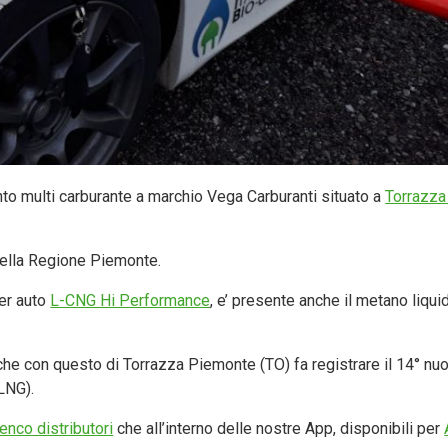
nto multi carburante a marchio Vega Carburanti situato a
Torrazza
° della Regione Piemonte.
er auto
L-CNG Hi Performance
, e’ presente anche il metano liqui
 che con questo di Torrazza Piemonte (TO) fa registrare il 14° nu
 LNG).
enco distributori
che all’interno delle nostre App, disponibili per