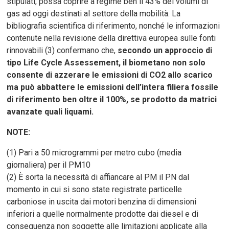
stipulati, possa coprire a regime ben il 43% dei volumi di
gas ad oggi destinati al settore della mobilità. La
bibliografia scientifica di riferimento, nonché le informazioni
contenute nella revisione della direttiva europea sulle fonti
rinnovabili (3) confermano che,
secondo un approccio di
tipo Life Cycle Assessement, il biometano non solo
consente di azzerare le emissioni di CO2 allo scarico
ma può abbattere le emissioni dell’intera filiera fossile
di riferimento ben oltre il 100%, se prodotto da matrici
avanzate quali liquami.
NOTE:
(1) Pari a 50 microgrammi per metro cubo (media
giornaliera) per il PM10
(2) È sorta la necessità di affiancare al PM il PN dal
momento in cui si sono state registrate particelle
carboniose in uscita dai motori benzina di dimensioni
inferiori a quelle normalmente prodotte dai diesel e di
conseguenza non soggette alle limitazioni applicate alla