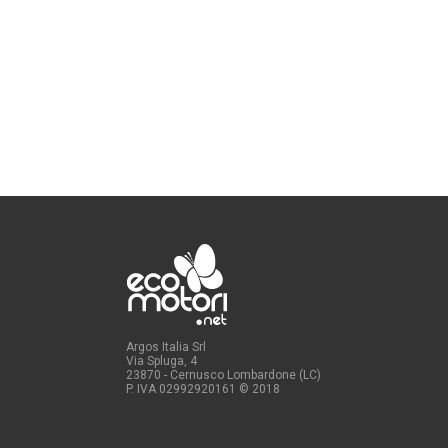
Argos Italia Srl
Via Spluga, 4
23870 - Cernusco Lombardone (LC)
P. IVA 02992920161
© 2018