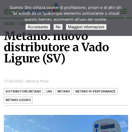
Questo Sito utilizza cookie di profilazione, propri e di altri siti.
Se accedi ad un qualunque elemento sottostante o chiudi
questo banner, acconsenti all'uso dei cookie.
NEWS
/
METANO
Acconsento
No
Maggiori informazioni
Metano: nuovo
distributore a Vado
Ligure (SV)
17/02/2022 - Monica Porta
DISTRIBUTORE METANO
LNG
METANO
METANO HI-PERFORMANCE
METANO LIQUIDO