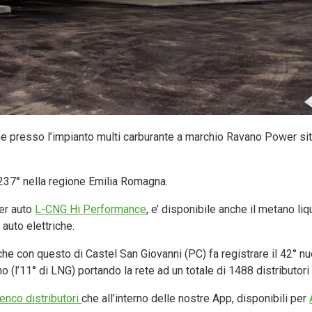
one presso l’impianto multi carburante a marchio Ravano Power si
l 237° nella regione Emilia Romagna.
er auto
L-CNG Hi Performance
, e’ disponibile anche il metano liq
auto elettriche.
che con questo di Castel San Giovanni (PC) fa registrare il 42° n
nno (l’11° di LNG) portando la rete ad un totale di 1488 distributori
lenco distributori
che all’interno delle nostre App, disponibili per