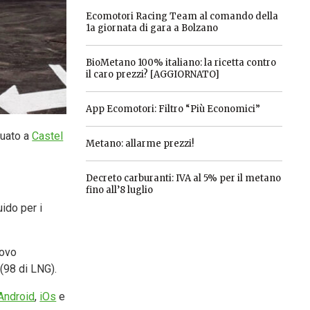
Ecomotori Racing Team al comando della
1a giornata di gara a Bolzano
BioMetano 100% italiano: la ricetta contro
il caro prezzi? [AGGIORNATO]
App Ecomotori: Filtro “Più Economici”
tuato a
Castel
Metano: allarme prezzi!
Decreto carburanti: IVA al 5% per il metano
fino all’8 luglio
uido per i
uovo
 (98 di LNG).
Android
,
iOs
e