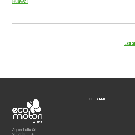
Huawei
.
LEGGI
CHI SIAMO
Argos Italia Srl
Via Spluga, 4