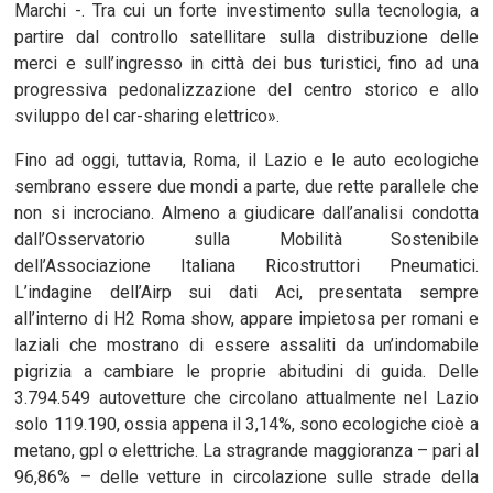
Marchi -. Tra cui un forte investimento sulla tecnologia, a
partire dal controllo satellitare sulla distribuzione delle
merci e sull’ingresso in città dei bus turistici, fino ad una
progressiva pedonalizzazione del centro storico e allo
sviluppo del car-sharing elettrico».
Fino ad oggi, tuttavia, Roma, il Lazio e le auto ecologiche
sembrano essere due mondi a parte, due rette parallele che
non si incrociano. Almeno a giudicare dall’analisi condotta
dall’Osservatorio sulla Mobilità Sostenibile
dell’Associazione Italiana Ricostruttori Pneumatici.
L’indagine dell’Airp sui dati Aci, presentata sempre
all’interno di H2 Roma show, appare impietosa per romani e
laziali che mostrano di essere assaliti da un’indomabile
pigrizia a cambiare le proprie abitudini di guida. Delle
3.794.549 autovetture che circolano attualmente nel Lazio
solo 119.190, ossia appena il 3,14%, sono ecologiche cioè a
metano, gpl o elettriche. La stragrande maggioranza – pari al
96,86% – delle vetture in circolazione sulle strade della