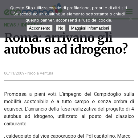
Questo Sito utilizza cookie di profilazione, propri e di altri siti.
Se accedi ad un qualunque elemento sottostante o chiudi
questo banner, acconsenti all'uso dei cookie.
NEWS
/
IDROGENO
Acconsento
No
Maggiori informazioni
Roma: arrivano gli
autobus ad idrogeno?
06/11/2009 - Nicola Ventura
Promossa a pieni voti. L’impegno del Campidoglio sulla
mobilità sostenibile è a tutto campo e senza ombra di
equivoci. L’annuncio della fase realizzativa del progetto di 4
autobus ad idrogeno, utilizzato al posto del classico
carburante
, caldeggiato dal vice capogruppo del Pdl capitolino, Marco