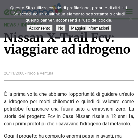
Questo Sito utilizza cookie di profilazione, propri e di altri siti.
Se accedi ad un qualunque elemento sottostante o chiudi
questo banner, acconsenti all'uso dei cookie.
NEWS
/
IDROGENO
Acconsento
No
Maggiori informazioni
Nissan X-Trail Fcv:
viaggiare ad idrogeno
20/11/2008 - Nicola Ventura
È la prima volta che abbiamo l’opportunità di guidare un’auto
a idrogeno per molti chilometri e quindi di valutare come
potrebbe funzionare una futura auto a emissioni zero. La
storia del progetto Fcv in Casa Nissan risale a 12 anni fa,
con i primi prototipi che ricavavano l’idrogeno dal metanolo.
Oggi il progetto ha compiuto enormi passi in avanti, ma