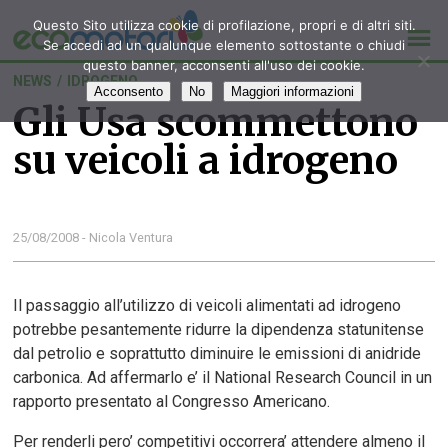
Questo Sito utilizza cookie di profilazione, propri e di altri siti.
Se accedi ad un qualunque elemento sottostante o chiudi
questo banner, acconsenti all'uso dei cookie.
NEWS
/
IDROGENO
Acconsento
No
Maggiori informazioni
Gli Usa scommettono
su veicoli a idrogeno
25/08/2008 - Nicola Ventura
Il passaggio all’utilizzo di veicoli alimentati ad idrogeno
potrebbe pesantemente ridurre la dipendenza statunitense
dal petrolio e soprattutto diminuire le emissioni di anidride
carbonica. Ad affermarlo e’ il National Research Council in un
rapporto presentato al Congresso Americano.
Per renderli pero’ competitivi occorrera’ attendere almeno il