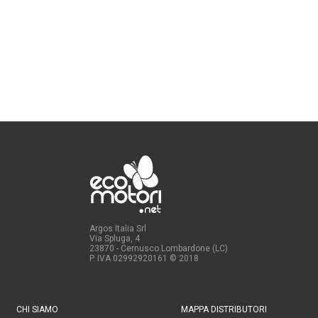
Argos Italia Srl
Via Spluga, 4
23870 - Cernusco Lombardone (LC)
P. IVA 02992920161
© 2018
CHI SIAMO
MAPPA DISTRIBUTORI