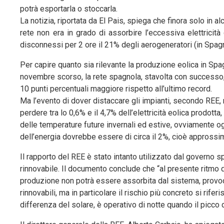
potrà esportarla o stoccarla.
La notizia, riportata da El Pais, spiega che finora solo in 
rete non era in grado di assorbire l’eccessiva elettricit
disconnessi per 2 ore il 21% degli aerogeneratori (in Spag
Per capire quanto sia rilevante la produzione eolica in Spag
novembre scorso, la rete spagnola, stavolta con successo,
10 punti percentuali maggiore rispetto all’ultimo record.
Ma l’evento di dover distaccare gli impianti, secondo REE, 
perdere tra lo 0,6% e il 4,7% dell’elettricità eolica prodott
delle temperature future invernali ed estive, ovviamente ogg
dell’energia dovrebbe essere di circa il 2%, cioè approssim
Il rapporto del REE è stato intanto utilizzato dal govern
rinnovabile. Il documento conclude che “al presente ritmo del
produzione non potrà essere assorbita dal sistema, provocan
rinnovabili, ma in particolare il rischio più concreto si rife
differenza del solare, è operativo di notte quando il picc