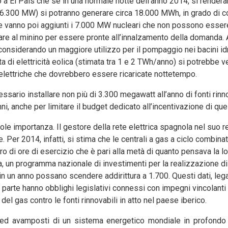
o a El Pais che se in una normale notte dell’anno 2014, si render
 26.300 MW) si potranno generare circa 18.000 MWh, in grado di co
e vanno poi aggiunti i 7.000 MW nucleari che non possono essere
e al minino per essere pronte all’innalzamento della domanda. Al
considerando un maggiore utilizzo per il pompaggio nei bacini idr
a di elettricità eolica (stimata tra 1 e 2 TWh/anno) si potrebbe ve
to elettriche che dovrebbero essere ricaricate nottetempo.
sario installare non più di 3.300 megawatt all’anno di fonti rinno
, anche per limitare il budget dedicato all’incentivazione di ques
le importanza. Il gestore della rete elettrica spagnola nel suo 
e. Per 2014, infatti, si stima che le centrali a gas a ciclo combin
ro di ore di esercizio che è pari alla metà di quanto pensava la l
fa, un programma nazionale di investimenti per la realizzazione di 
in un anno possano scendere addirittura a 1.700. Questi dati, lega
ro parte hanno obblighi legislativi connessi con impegni vincolanti
l gas contro le fonti rinnovabili in atto nel paese iberico.
 ed avamposti di un sistema energetico mondiale in profond