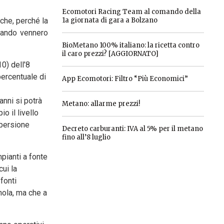
Ecomotori Racing Team al comando della
iche, perché la
1a giornata di gara a Bolzano
quando vennero
BioMetano 100% italiano: la ricetta contro
il caro prezzi? [AGGIORNATO]
0) dell’8
percentuale di
App Ecomotori: Filtro “Più Economici”
anni si potrà
Metano: allarme prezzi!
o il livello
spersione
Decreto carburanti: IVA al 5% per il metano
fino all’8 luglio
pianti a fonte
cui la
fonti
gnola, ma che a