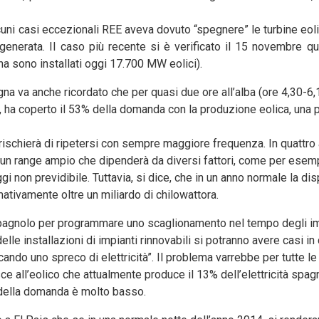
alcuni casi eccezionali REE aveva dovuto “spegnere” le turbine eol
à generata. Il caso più recente si è verificato il 15 novembre 
na sono installati oggi 17.700 MW eolici).
na va anche ricordato che per quasi due ore all’alba (ore 4,30-6,1
 ha coperto il 53% della domanda con la produzione eolica, una 
rischierà di ripetersi con sempre maggiore frequenza. In quattro 
a, un range ampio che dipenderà da diversi fattori, come per esempi
i non previdibile. Tuttavia, si dice, che in un anno normale la di
ativamente oltre un miliardo di chilowattora.
o spagnolo per programmare uno scaglionamento nel tempo degli im
le installazioni di impianti rinnovabili si potranno avere casi in 
do uno spreco di elettricità”. Il problema varrebbe per tutte le 
risce all’eolico che attualmente produce il 13% dell’elettricità spa
o della domanda è molto basso.