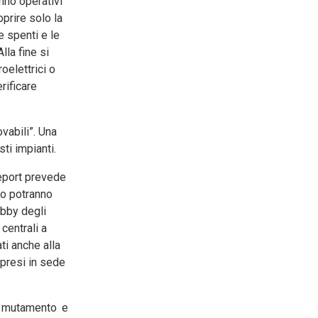
anno operativi
prire solo la
 spenti e le
la fine si
oelettrici o
rificare
vabili”. Una
ti impianti.
report prevede
ato potranno
obby degli
centrali a
ti anche alla
 presi in sede
o mutamento e