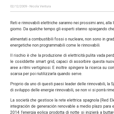
02/12/2009 - Nicola Ventura
Reti e rinnovabili elettriche saranno nei prossimi anni, alla l
giorno. Da qualche tempo gli esperti stanno spiegando che le
alimentati a combustibili fossi o nucleare, non sono in grado
energetiche non programmabili come le rinnovabili.
Il rischio è che la produzione di elettricità pulita vada perd
le cosiddette smart grid, capaci di assorbire questa nuo
aree a ritmi vertiginosi. E inoltre spingere la ricerca su 
scarsa per poi riutilizzarla quando serve.
Proprio da uno di questi paesi leader delle rinnovabili, la Sp
di sviluppo delle energie rinnovabili, se non vi si porrà rim
La società che gestisce la rete elettrica spagnola (Red El
integración de generación renovable a medio plazo para el
2014 l’energia eolica prodotta di notte si inizierà a but