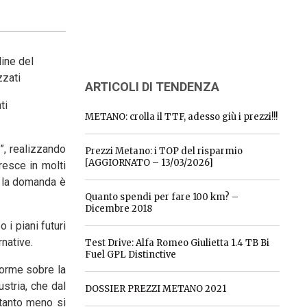
dine del
zzati
ARTICOLI DI TENDENZA
ti
METANO: crolla il TTF, adesso giù i prezzi!!!
i”, realizzando
Prezzi Metano: i TOP del risparmio
[AGGIORNATO – 13/03/2026]
resce in molti
o la domanda è
Quanto spendi per fare 100 km? –
Dicembre 2018
 i piani futuri
rnative.
Test Drive: Alfa Romeo Giulietta 1.4 TB Bi
Fuel GPL Distinctive
forme sobre la
stria, che dal
DOSSIER PREZZI METANO 2021
 tanto meno si