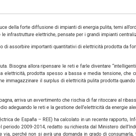
uce della forte diffusione di impianti di energia pulita, temi all’or
 infrastrutture elettriche, pensate per i grandi impianti centrali
 di assorbire importanti quantitativi di elettricità prodotta da fon
uta. Bisogna allora ripensare le reti e farle diventare “intelligent
va elettricità, prodotta spesso a bassa e media tensione, che c
come immagazzinare il surplus di elettricità pulita prodotta quand
agna, arriva un avvertimento che rischia di far ritoccare al ribasso
edio adeguando le reti e la gestione dell’elettricità da energie ale
éctrica de España – REE) ha calcolato in un recente rapporto, In
 periodo 2009-2014, redatto su richiesta dal Ministero dell’Indu
tare via, perché non si avrà una domanda in grado di consumarla,