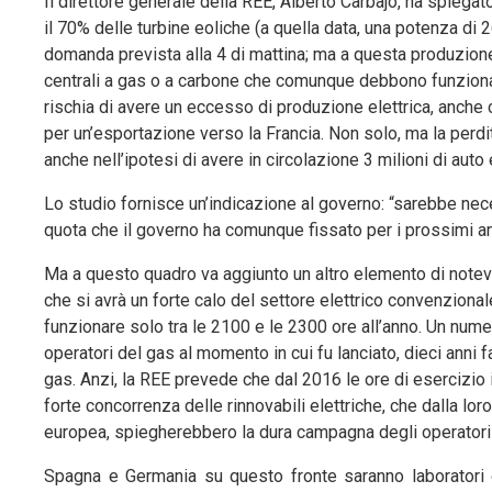
Il direttore generale della REE, Alberto Carbajo, ha spiegat
il 70% delle turbine eoliche (a quella data, una potenza di
domanda prevista alla 4 di mattina; ma a questa produzion
centrali a gas o a carbone che comunque debbono funzionar
rischia di avere un eccesso di produzione elettrica, anche 
per un’esportazione verso la Francia. Non solo, ma la perdit
anche nell’ipotesi di avere in circolazione 3 milioni di au
Lo studio fornisce un’indicazione al governo: “sarebbe neces
quota che il governo ha comunque fissato per i prossimi anni
Ma a questo quadro va aggiunto un altro elemento di notevo
che si avrà un forte calo del settore elettrico convenzional
funzionare solo tra le 2100 e le 2300 ore all’anno. Un nume
operatori del gas al momento in cui fu lanciato, dieci anni 
gas. Anzi, la REE prevede che dal 2016 le ore di esercizio 
forte concorrenza delle rinnovabili elettriche, che dalla lo
europea, spiegherebbero la dura campagna degli operatori de
Spagna e Germania su questo fronte saranno laboratori