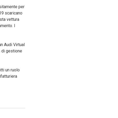
ositamente per
R19 scaricano
sta vettura
amento. I
un Audi Virtual
a di gestione
tti un ruolo
fatturiera