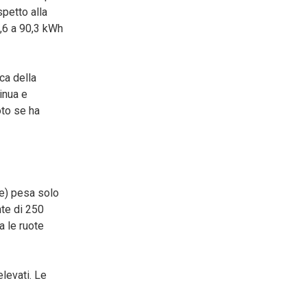
spetto alla
8,6 a 90,3 kWh
ca della
inua e
oto se ha
re) pesa solo
nte di 250
a le ruote
levati. Le