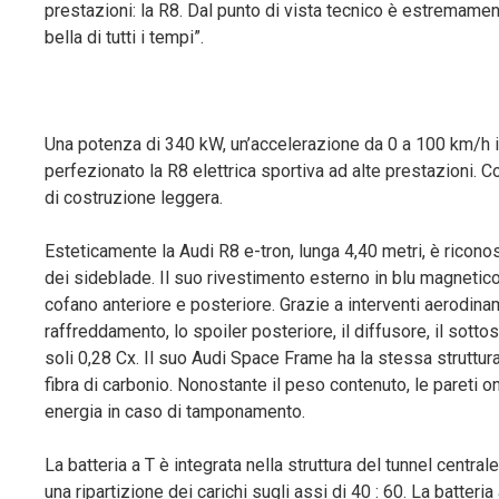
prestazioni: la R8. Dal punto di vista tecnico è estremament
bella di tutti i tempi”.
Una potenza di 340 kW, un’accelerazione da 0 a 100 km/h i
perfezionato la R8 elettrica sportiva ad alte prestazioni. C
di costruzione leggera.
Esteticamente la Audi R8 e-tron, lunga 4,40 metri, è riconos
dei sideblade. Il suo rivestimento esterno in blu magnetico
cofano anteriore e posteriore. Grazie a interventi aerodina
raffreddamento, lo spoiler posteriore, il diffusore, il sott
soli 0,28 Cx. Il suo Audi Space Frame ha la stessa struttur
fibra di carbonio. Nonostante il peso contenuto, le pareti o
energia in caso di tamponamento.
La batteria a T è integrata nella struttura del tunnel centra
una ripartizione dei carichi sugli assi di 40 : 60. La batter