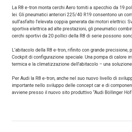
La R8 e-tron monta cerchi Aero torniti a specchio da 19 pol
lei. Gli pneumatici anteriori 225/40 R19 consentono un co
sull’asfalto l’elevata coppia generata dai motori elettrici.
sportiva elettrica ad alte prestazioni, gli pneumatici comb
cerchi sportivi da 20 pollici della R8 di serie possono son
L’abitacolo della R8 e-tron, rifinito con grande precisione, 
Cockpit di configurazione speciale. Una pompa di calore int
termica e la climatizzazione dell’abitacolo – una soluzione 
Per Audi la R8 e-tron, anche nel suo nuovo livello di svilupp
importante nello sviluppo delle concept car e di componenti 
avviene presso il nuovo sito produttivo “Audi Böllinger Höf