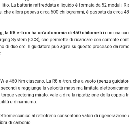
i litio. La batteria raffreddata a liquido è formata da 52 moduli. Ri
rie, che allora pesava circa 600 chilogrammi, è passata da circa 4
g, la R8 e-tron ha un’autonomia di 450 chilometri
con una cari
arging System (CCS), che permette di ricaricare con corrente cont
meno di due ore. Il guidatore può agire su questo processo da rem
.
0 kW e 460 Nm ciascuno. La R8 e-tron, che a vuoto (senza guidato
 secondi e raggiunge la velocità massima limitata elettronicame
torque vectoring mirato, vale a dire la ripartizione della coppia tr
bilità e dinamismo.
lettromeccanico al retrotreno consentono valori di rigenerazione e
ibra di carbonio.