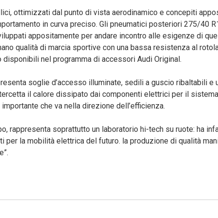
lici, ottimizzati dal punto di vista aerodinamico e concepiti app
mportamento in curva preciso. Gli pneumatici posteriori 275/40 
 Sviluppati appositamente per andare incontro alle esigenze di que
inano qualità di marcia sportive con una bassa resistenza al rotol
o disponibili nel programma di accessori Audi Original.
presenta soglie d’accesso illuminate, sedili a guscio ribaltabili e 
ercetta il calore dissipato dai componenti elettrici per il sistem
importante che va nella direzione dell’efficienza.
o, rappresenta soprattutto un laboratorio hi-tech su ruote: ha infa
per la mobilità elettrica del futuro. la produzione di qualità mani
e”.