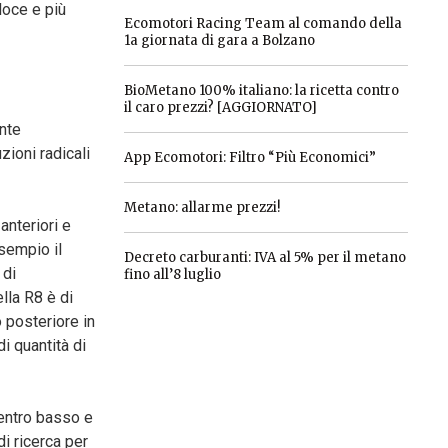
loce e più
Ecomotori Racing Team al comando della
1a giornata di gara a Bolzano
BioMetano 100% italiano: la ricetta contro
il caro prezzi? [AGGIORNATO]
nte
zioni radicali
App Ecomotori: Filtro “Più Economici”
Metano: allarme prezzi!
anteriori e
esempio il
Decreto carburanti: IVA al 5% per il metano
 di
fino all’8 luglio
lla R8 è di
 posteriore in
i quantità di
centro basso e
di ricerca per