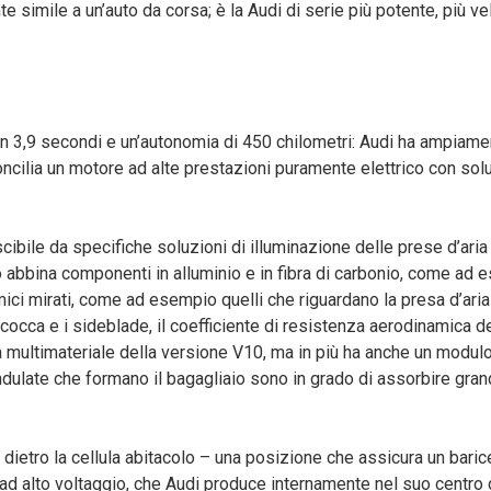
e simile a un’auto da corsa; è la Audi di serie più potente, più ve
n 3,9 secondi e un’autonomia di 450 chilometri: Audi ha ampiame
oncilia un motore ad alte prestazioni puramente elettrico con solu
cibile da specifiche soluzioni di illuminazione delle prese d’aria 
 abbina componenti in alluminio e in fibra di carbonio, come ad 
mici mirati, come ad esempio quelli che riguardano la presa d’aria
oscocca e i sideblade, il coefficiente di resistenza aerodinamica de
a multimateriale della versione V10, ma in più ha anche un modulo
ndulate che formano il bagagliaio sono in grado di assorbire grand
le dietro la cellula abitacolo – una posizione che assicura un bari
ia ad alto voltaggio, che Audi produce internamente nel suo centro 