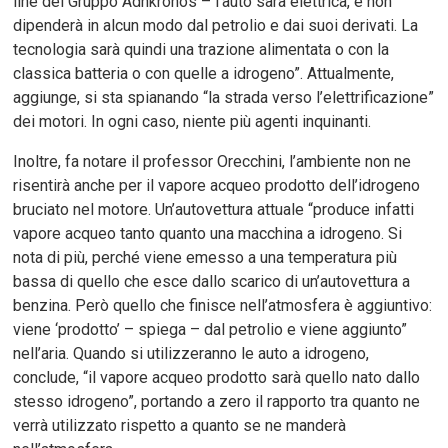
line del Gruppo Adnkronos – l’auto sarà elettrica, e non
dipenderà in alcun modo dal petrolio e dai suoi derivati. La
tecnologia sarà quindi una trazione alimentata o con la
classica batteria o con quelle a idrogeno”. Attualmente,
aggiunge, si sta spianando “la strada verso l’elettrificazione”
dei motori. In ogni caso, niente più agenti inquinanti.
Inoltre, fa notare il professor Orecchini, l’ambiente non ne
risentirà anche per il vapore acqueo prodotto dell’idrogeno
bruciato nel motore. Un’autovettura attuale “produce infatti
vapore acqueo tanto quanto una macchina a idrogeno. Si
nota di più, perché viene emesso a una temperatura più
bassa di quello che esce dallo scarico di un’autovettura a
benzina. Però quello che finisce nell’atmosfera è aggiuntivo:
viene ‘prodotto’ – spiega – dal petrolio e viene aggiunto”
nell’aria. Quando si utilizzeranno le auto a idrogeno,
conclude, “il vapore acqueo prodotto sarà quello nato dallo
stesso idrogeno”, portando a zero il rapporto tra quanto ne
verrà utilizzato rispetto a quanto se ne manderà