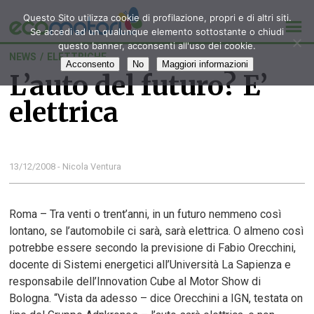
Questo Sito utilizza cookie di profilazione, propri e di altri siti.
Se accedi ad un qualunque elemento sottostante o chiudi
questo banner, acconsenti all'uso dei cookie.
NEWS
/
ELETTRICHE
Acconsento
No
Maggiori informazioni
L’auto del futuro? E’
elettrica
13/12/2008 - Nicola Ventura
Roma – Tra venti o trent’anni, in un futuro nemmeno così
lontano, se l’automobile ci sarà, sarà elettrica. O almeno così
potrebbe essere secondo la previsione di Fabio Orecchini,
docente di Sistemi energetici all’Università La Sapienza e
responsabile dell’Innovation Cube al Motor Show di
Bologna. “Vista da adesso – dice Orecchini a IGN, testata on