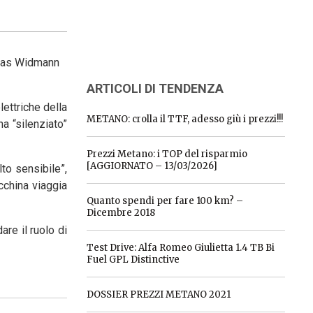
homas Widmann
ARTICOLI DI TENDENZA
lettriche della
METANO: crolla il TTF, adesso giù i prezzi!!!
a “silenziato”
Prezzi Metano: i TOP del risparmio
[AGGIORNATO – 13/03/2026]
lto sensibile”,
cchina viaggia
Quanto spendi per fare 100 km? –
Dicembre 2018
re il ruolo di
Test Drive: Alfa Romeo Giulietta 1.4 TB Bi
Fuel GPL Distinctive
DOSSIER PREZZI METANO 2021