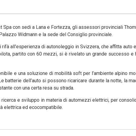
est Spa con sedi a Lana e Fortezza, gli assessori provinciali T
 Palazzo Widmann e la sede del Consiglio provinciale.
rifà all’esperienza di autonoleggio in Svizzera, che affitta auto e
pilota, partito con 60 mezzi, si è rivelato un grande successo e h
tenibile e una soluzione di mobilità soft per l’ambiente alpino mo
e batterie dell’auto si possono ricaricare durante la notte, la ma
tante con una certa resa su strada.
icerca e sviluppo in materia di automezzi elettrici, per consolida
tà elettrica ed ecocompatibile.