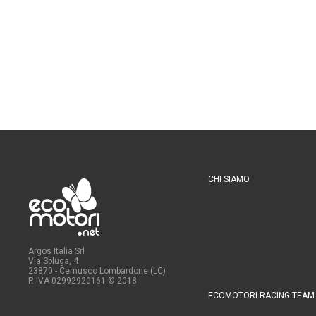
CHI SIAMO
Argos Italia Srl
Via Spluga, 4
23870 - Cernusco Lombardone (LC)
P. IVA 02992920161
© 2018
ECOMOTORI RACING TEAM