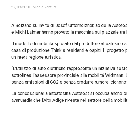
27/09/2010 - Nicola Ventura
A Bolzano su invito di Josef Unterholzner, ad della Autot
e Michl Laimer hanno provato la macchina sul piazzale tra
Il modello di mobilità sposato dal produttore altoatesino si 
casa di produzione Think a residenti e ospiti. Il progetto 
un’intera regione turistica.
“L’utilizzo di auto elettriche rappresenta un’iniziativa sos
sottolinea l’assessore provinciale alla mobilitá Widmann. L
senza emissioni di CO2 e senza produrre rumore, ciononos
La concessionaria altoatesina Autotest si occupa anche di r
avanuardia che l’Alto Adige riveste nel settore della mobili