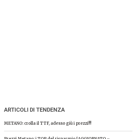
ARTICOLI DI TENDENZA
METANO: crolla il TTF, adesso giù i prezzi!!!
Prezzi Metano: i TOP del risparmio [AGGIORNATO –