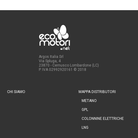
Argos Italia Srl
Via Spluga, 4
23870 - Cernusco Lombardone (LC)
P. IVA 02992920161
© 2018
CHI SIAMO
MAPPA DISTRIBUTORI
METANO
GPL
COLONNINE ELETTRICHE
LNG