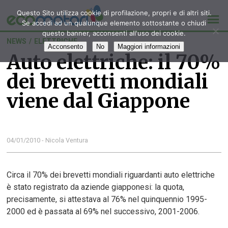
Questo Sito utilizza cookie di profilazione, propri e di altri siti.
Se accedi ad un qualunque elemento sottostante o chiudi
questo banner, acconsenti all'uso dei cookie.
NEWS
/
ELETTRICHE
Acconsento
No
Maggiori informazioni
Auto elettriche: il 70%
dei brevetti mondiali
viene dal Giappone
04/01/2010 - Nicola Ventura
Circa il 70% dei brevetti mondiali riguardanti auto elettriche
è stato registrato da aziende giapponesi: la quota,
precisamente, si attestava al 76% nel quinquennio 1995-
2000 ed è passata al 69% nel successivo, 2001-2006.