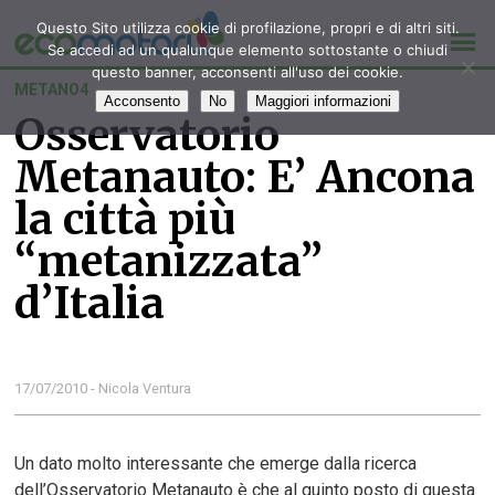
Questo Sito utilizza cookie di profilazione, propri e di altri siti.
Se accedi ad un qualunque elemento sottostante o chiudi
questo banner, acconsenti all'uso dei cookie.
METANO4
Acconsento
No
Maggiori informazioni
Osservatorio
Metanauto: E’ Ancona
la città più
“metanizzata”
d’Italia
17/07/2010 - Nicola Ventura
Un dato molto interessante che emerge dalla ricerca
dell’Osservatorio Metanauto è che al quinto posto di questa