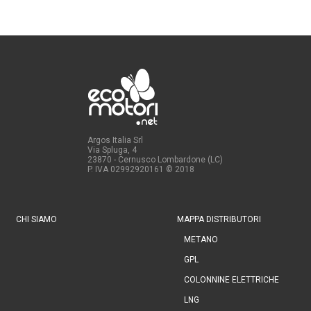
Argos Italia Srl
Via Spluga, 4
23870 - Cernusco Lombardone (LC)
P. IVA 02992920161
© 2018
CHI SIAMO
MAPPA DISTRIBUTORI
METANO
GPL
COLONNINE ELETTRICHE
LNG