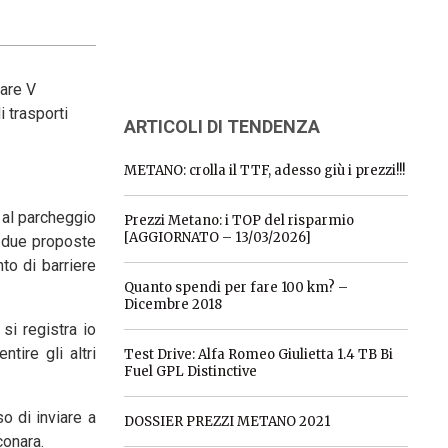
iare V
i trasporti
ARTICOLI DI TENDENZA
METANO: crolla il TTF, adesso giù i prezzi!!!
i al parcheggio
Prezzi Metano: i TOP del risparmio
[AGGIORNATO – 13/03/2026]
o due proposte
nto di barriere
Quanto spendi per fare 100 km? –
Dicembre 2018
si registra io
tire gli altri
Test Drive: Alfa Romeo Giulietta 1.4 TB Bi
Fuel GPL Distinctive
o di inviare a
DOSSIER PREZZI METANO 2021
conara.