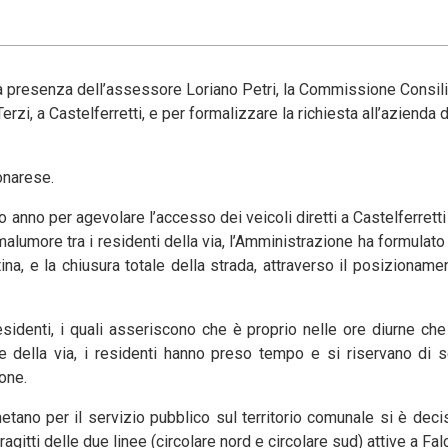
 alla presenza dell’assessore Loriano Petri, la Commissione Consil
 Terzi, a Castelferretti, e per formalizzare la richiesta all’azienda d
conarese.
so anno per agevolare l’accesso dei veicoli diretti a Castelferrett
alumore tra i residenti della via, l’Amministrazione ha formulat
ttina, e la chiusura totale della strada, attraverso il posizioname
residenti, i quali asseriscono che è proprio nelle ore diurne che 
e della via, i residenti hanno preso tempo e si riservano di sen
one.
etano per il servizio pubblico sul territorio comunale si è decis
gitti delle due linee (circolare nord e circolare sud) attive a Fal