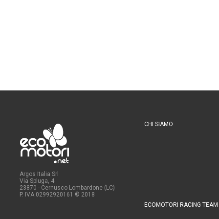
CHI SIAMO
Argos Italia Srl
Via Spluga, 4
23870 - Cernusco Lombardone (LC)
P. IVA 02992920161
© 2018
ECOMOTORI RACING TEAM