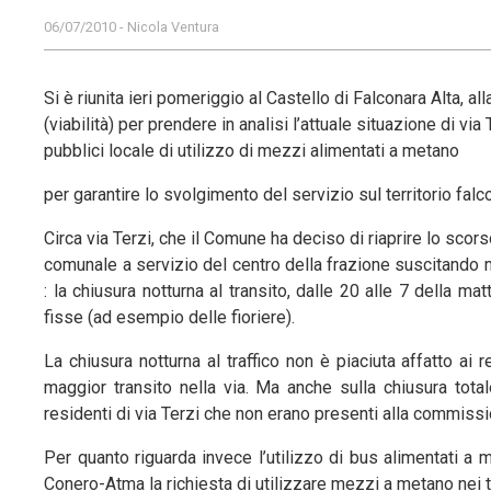
06/07/2010 - Nicola Ventura
Si è riunita ieri pomeriggio al Castello di Falconara Alta,
(viabilità) per prendere in analisi l’attuale situazione di via
pubblici locale di utilizzo di mezzi alimentati a metano
per garantire lo svolgimento del servizio sul territorio fal
Circa via Terzi, che il Comune ha deciso di riaprire lo scor
comunale a servizio del centro della frazione suscitando m
: la chiusura notturna al transito, dalle 20 alle 7 della ma
fisse (ad esempio delle fioriere).
La chiusura notturna al traffico non è piaciuta affatto ai 
maggior transito nella via. Ma anche sulla chiusura total
residenti di via Terzi che non erano presenti alla commissi
Per quanto riguarda invece l’utilizzo di bus alimentati a m
Conero-Atma la richiesta di utilizzare mezzi a metano nei tra