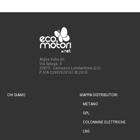
Argos Italia Srl
Via Spluga, 4
23870 - Cernusco Lombardone (LC)
P. IVA 02992920161
© 2018
CHI SIAMO
MAPPA DISTRIBUTORI
METANO
GPL
COLONNINE ELETTRICHE
LNG