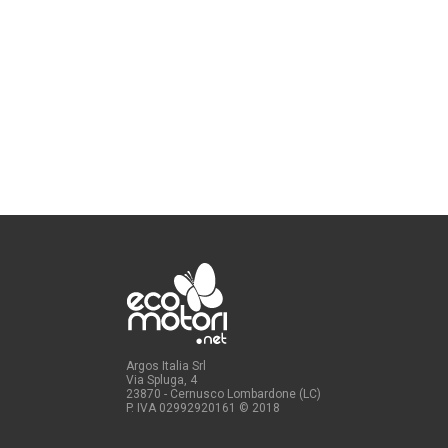
Argos Italia Srl
Via Spluga, 4
23870 - Cernusco Lombardone (LC)
P. IVA 02992920161
© 2018