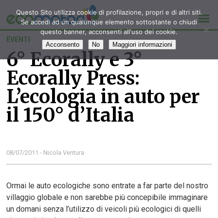
Questo Sito utilizza cookie di profilazione, propri e di altri siti.
Se accedi ad un qualunque elemento sottostante o chiudi
questo banner, acconsenti all'uso dei cookie.
EVENTI
Acconsento
No
Maggiori informazioni
6° Ecorally e 3°
Ecorally Press:
L’ecologia in auto per
il 150° d’Italia
08/07/2011 - Nicola Ventura
Ormai le auto ecologiche sono entrate a far parte del nostro
villaggio globale e non sarebbe più concepibile immaginare
un domani senza l’utilizzo di veicoli più ecologici di quelli