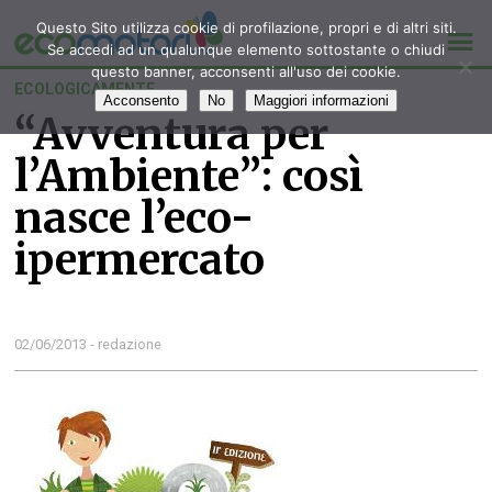
Questo Sito utilizza cookie di profilazione, propri e di altri siti.
Se accedi ad un qualunque elemento sottostante o chiudi
questo banner, acconsenti all'uso dei cookie.
ECOLOGICAMENTE
Acconsento
No
Maggiori informazioni
“Avventura per
l’Ambiente”: così
nasce l’eco-
ipermercato
02/06/2013 - redazione