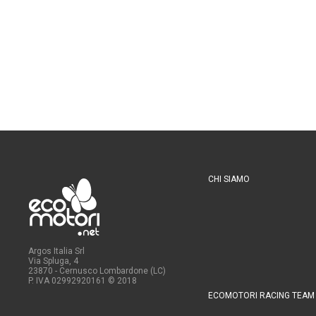
CHI SIAMO
Argos Italia Srl
Via Spluga, 4
23870 - Cernusco Lombardone (LC)
P. IVA 02992920161
© 2018
ECOMOTORI RACING TEAM