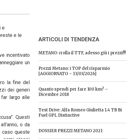
i e
oreste e le
ARTICOLI DI TENDENZA
METANO: crolla il TTF, adesso giù i prezzi!!!
ve incentivato
danneggiare un
Prezzi Metano: i TOP del risparmio
[AGGIORNATO – 13/03/2026]
ro la fine del
Quanto spendi per fare 100 km? –
zzi dei generi
Dicembre 2018
far largo alle
Test Drive: Alfa Romeo Giulietta 1.4 TB Bi
Fuel GPL Distinctive
ccusa”. Questi
all’anno, o da
DOSSIER PREZZI METANO 2021
 a caso queste