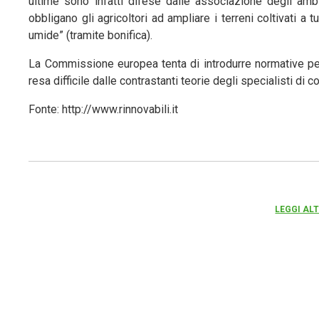
ultime sono infatti difese dalle associazione degli ambi
obbligano gli agricoltori ad ampliare i terreni coltivati a
umide” (tramite bonifica).
La Commissione europea tenta di introdurre normative per r
resa difficile dalle contrastanti teorie degli specialisti di 
Fonte: http://www.rinnovabili.it
LEGGI AL