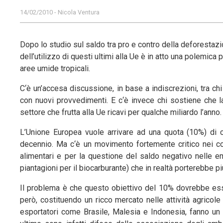
14/02/2010 - Nicola Ventura
Dopo lo studio sul saldo tra pro e contro della deforestazi
dell’utilizzo di questi ultimi alla Ue è in atto una polemica 
aree umide tropicali.
C‘è un’accesa discussione, in base a indiscrezioni, tra ch
con nuovi provvedimenti. E c‘è invece chi sostiene che l
settore che frutta alla Ue ricavi per qualche miliardo l’anno.
L’Unione Europea vuole arrivare ad una quota (10%) di co
decennio. Ma c‘è un movimento fortemente critico nei con
alimentari e per la questione del saldo negativo nelle e
piantagioni per il biocarburante) che in realtà porterebbe p
Il problema è che questo obiettivo del 10% dovrebbe esse
però, costituendo un ricco mercato nelle attività agricole 
esportatori come Brasile, Malesia e Indonesia, fanno un 