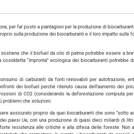
one, per far posto a piantagioni per la produzione di biocarburant
proprio sulla produzione dei biocarburanti e il loro impatto sulle f
i sostiene che il biofuel da olio di palma potrebbe essere a bre
a cosiddetta “impronta” ecologica dei biocarburanti potrebbe 
nsumo di carburanti da fonti rinnovabili per autotrazione, ent
fronti dei biofuel perché ritenuto causa dell’aumento dei pre
missioni di CO2 (considerando la deforestazione compiuta per 
iù problemi che soluzioni.
re assicurato proprio da quei biocarburanti che sono “sotto a
dei paesi Ue, con una produzione di quasi dieci miliardi di litri 
forte resistenza alle critiche e alla difesa delle foreste. Non