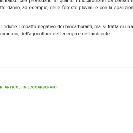
entalisti che protestano in quanto i biocarburanti da cereali
 tutto danno, ad esempio, delle foreste pluviali e con la sparizio
idurre l’impatto negativo dei biocarburanti, ma si tratta di un’a
commercio, dell’agricoltura, dell’energia e dell’ambiente.
TRI ARTICOLI IN ECOCARBURANTI