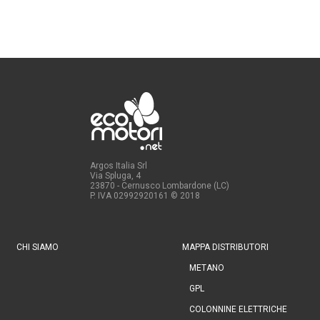
Argos Italia Srl
Via Spluga, 4
23870 - Cernusco Lombardone (LC)
P. IVA 02992920161
© 2018
CHI SIAMO
MAPPA DISTRIBUTORI
METANO
GPL
COLONNINE ELETTRICHE