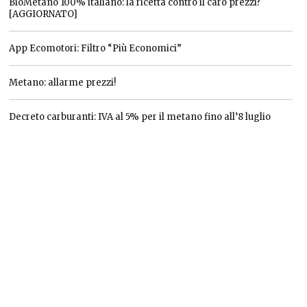
BioMetano 100% italiano: la ricetta contro il caro prezzi?
[AGGIORNATO]
App Ecomotori: Filtro “Più Economici”
Metano: allarme prezzi!
Decreto carburanti: IVA al 5% per il metano fino all’8 luglio