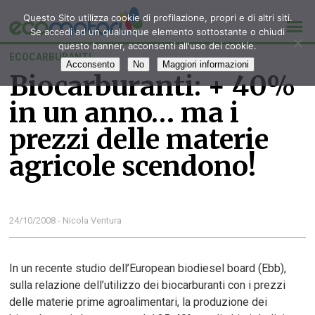
Questo Sito utilizza cookie di profilazione, propri e di altri siti.
Se accedi ad un qualunque elemento sottostante o chiudi
questo banner, acconsenti all'uso dei cookie.
ECOCARBURANTI
Acconsento
No
Maggiori informazioni
Biocarburanti: + 40%
in un anno… ma i
prezzi delle materie
agricole scendono!
24/10/2008 - Nicola Ventura
In un recente studio dell’European biodiesel board (Ebb),
sulla relazione dell’utilizzo dei biocarburanti con i prezzi
delle materie prime agroalimentari, la produzione dei