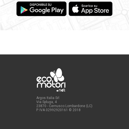
Argos Italia Srl
Via Spluga, 4
23870 - Cernusco Lombardone (LC)
P. IVA 02992920161
© 2018