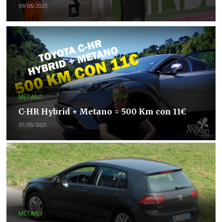
09/05/2023
METANO
C-HR Hybrid + Metano = 500 Km con 11€
31/05/2021
METANO