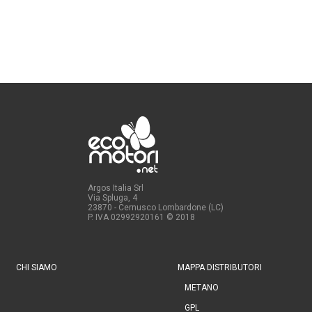
Argos Italia Srl
Via Spluga, 4
23870 - Cernusco Lombardone (LC)
P. IVA 02992920161
© 2018
CHI SIAMO
MAPPA DISTRIBUTORI
METANO
GPL