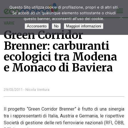
Questo Sito utilizza cookie di profilazione, propri e di altri siti.
Se accedi ad un qualunque elemento sottostante o chiudi
questo banner, acconsenti all'uso dei cookie.
VARIE
Acconsento
No
Maggiori informazioni
Green Corridor
Brenner: carburanti
ecologici tra Modena
e Monaco di Baviera
29/03/2011 - Nicola Ventura
Il progetto “Green Corridor Brenner” è frutto di una sinergia
tra i rappresentanti di Italia, Austria e Germania, le rispettive
Società di gestione delle reti ferroviarie nazionali (RFI, ÖBB,