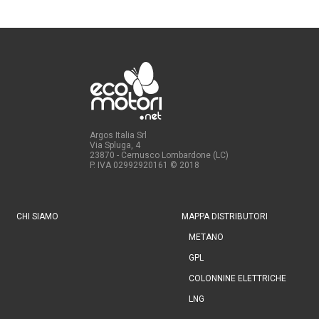
Argos Italia Srl
Via Spluga, 4
23870 - Cernusco Lombardone (LC)
P. IVA 02992920161
© 2018
CHI SIAMO
MAPPA DISTRIBUTORI
METANO
GPL
COLONNINE ELETTRICHE
LNG