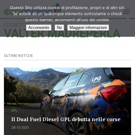
Questo Sito utilizza cookie di profilazione, propri e di altri siti.
Se accedi ad un qualunque elemento sottostante o chiudi
questo banner, acconsenti all'uso dei cookie.
ECOMOTORI
Acconsento
No
Maggiori informazioni
VALTER MADREPERLA
ULTIME NOTIZIE
GPL
Il Dual Fuel Diesel GPL debutta nelle corse
28/10/2020