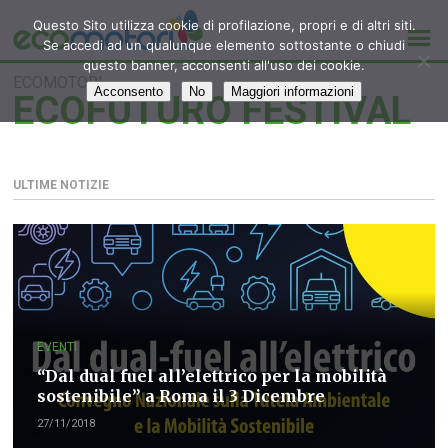
Questo Sito utilizza cookie di profilazione, propri e di altri siti.
Se accedi ad un qualunque elemento sottostante o chiudi
questo banner, acconsenti all'uso dei cookie.
ECOMOTORI
Acconsento
No
Maggiori informazioni
ECOFUTURO FESTIVAL
ULTIME NOTIZIE
EVENTI
“Dal dual fuel all’elettrico per la mobilità
sostenibile” a Roma il 3 Dicembre
27/11/2018