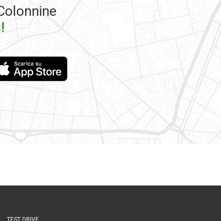
Colonnine
!
TEST DRIVE