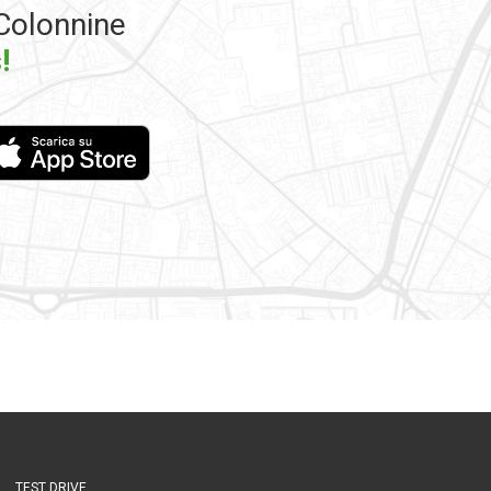
Colonnine
!
TEST DRIVE