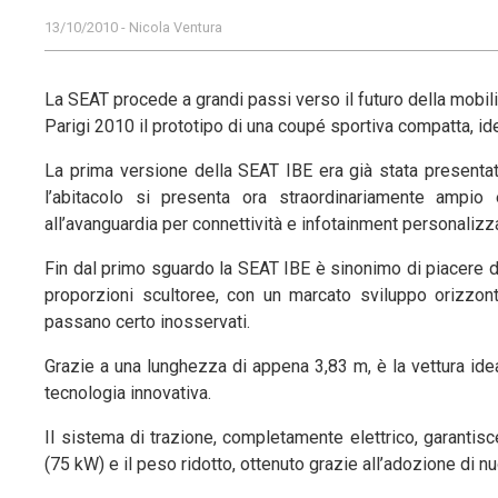
13/10/2010 - Nicola Ventura
La SEAT procede a grandi passi verso il futuro della mobili
Parigi 2010 il prototipo di una coupé sportiva compatta, i
La prima versione della SEAT IBE era già stata presentata
l’abitacolo si presenta ora straordinariamente ampio 
all’avanguardia per connettività e infotainment personalizz
Fin dal primo sguardo la SEAT IBE è sinonimo di piacere di
proporzioni scultoree, con un marcato sviluppo orizzonta
passano certo inosservati.
Grazie a una lunghezza di appena 3,83 m, è la vettura ideal
tecnologia innovativa.
Il sistema di trazione, completamente elettrico, garanti
(75 kW) e il peso ridotto, ottenuto grazie all’adozione di nu