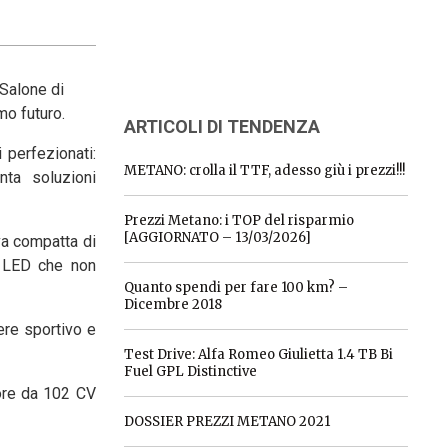
 Salone di
mo futuro.
ARTICOLI DI TENDENZA
 perfezionati:
METANO: crolla il TTF, adesso giù i prezzi!!!
nta soluzioni
Prezzi Metano: i TOP del risparmio
[AGGIORNATO – 13/03/2026]
va compatta di
ia LED che non
Quanto spendi per fare 100 km? –
Dicembre 2018
ere sportivo e
Test Drive: Alfa Romeo Giulietta 1.4 TB Bi
Fuel GPL Distinctive
tore da 102 CV
DOSSIER PREZZI METANO 2021