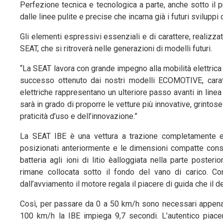
Perfezione tecnica e tecnologica a parte, anche sotto il p
dalle linee pulite e precise che incarna già i futuri svilupp
Gli elementi espressivi essenziali e di carattere, realizzat
SEAT, che si ritroverà nelle generazioni di modelli futuri.
“La SEAT lavora con grande impegno alla mobilità elettrica 
successo ottenuto dai nostri modelli ECOMOTIVE, caratte
elettriche rappresentano un ulteriore passo avanti in linea
sarà in grado di proporre le vetture più innovative, grintos
praticità d’uso e dell’innovazione.”
La SEAT IBE è una vettura a trazione completamente elet
posizionati anteriormente e le dimensioni compatte cons
batteria agli ioni di litio èalloggiata nella parte poste
rimane collocata sotto il fondo del vano di carico.
dall’avviamento il motore regala il piacere di guida che il 
Così, per passare da 0 a 50 km/h sono necessari appena 3
100 km/h la IBE impiega 9,7 secondi. L’autentico piace