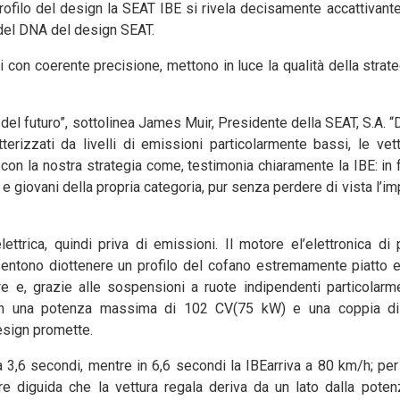
rofilo del design la SEAT IBE si rivela decisamente accattivante
i del DNA del design SEAT.
i con coerente precisione, mettono in luce la qualità della strate
del futuro”, sottolinea James Muir, Presidente della SEAT, S.A. “
rizzati da livelli di emissioni particolarmente bassi, le vet
 con la nostra strategia come, testimonia chiaramente la IBE: in 
e e giovani della propria categoria, pur senza perdere di vista l’i
trica, quindi priva di emissioni. Il motore el’elettronica di
entono diottenere un profilo del cofano estremamente piatto e
riore e, grazie alle sospensioni a ruote indipendenti particolar
 Con una potenza massima di 102 CV(75 kW) e una coppia d
design promette.
,6 secondi, mentre in 6,6 secondi la IBEarriva a 80 km/h; per
re diguida che la vettura regala deriva da un lato dalla pote