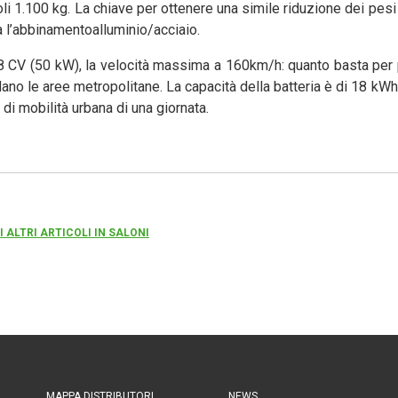
oli 1.100 kg. La chiave per ottenere una simile riduzione dei pesi 
a l’abbinamentoalluminio/acciaio.
68 CV (50 kW), la velocità massima a 160km/h: quanto basta per 
ano le aree metropolitane. La capacità della batteria è di 18 kWh
di mobilità urbana di una giornata.
I ALTRI ARTICOLI IN SALONI
MAPPA DISTRIBUTORI
NEWS