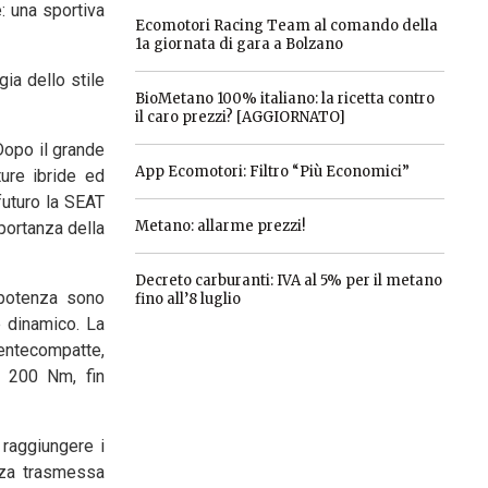
: una sportiva
Ecomotori Racing Team al comando della
1a giornata di gara a Bolzano
gia dello stile
BioMetano 100% italiano: la ricetta contro
il caro prezzi? [AGGIORNATO]
Dopo il grande
App Ecomotori: Filtro “Più Economici”
ture ibride ed
futuro la SEAT
Metano: allarme prezzi!
mportanza della
Decreto carburanti: IVA al 5% per il metano
 potenza sono
fino all’8 luglio
 dinamico. La
mentecompatte,
i 200 Nm, fin
 raggiungere i
nza trasmessa