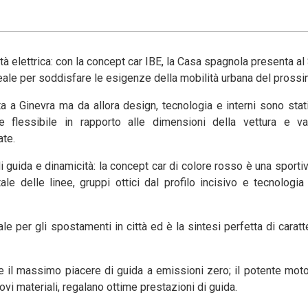
tà elettrica: con la concept car IBE, la Casa spagnola presenta al
deale per soddisfare le esigenze della mobilità urbana del prossi
 a Ginevra ma da allora design, tecnologia e interni sono stati
e flessibile in rapporto alle dimensioni della vettura e va
ate.
 guida e dinamicità: la concept car di colore rosso è una sporti
le delle linee, gruppi ottici dal profilo incisivo e tecnolog
e per gli spostamenti in città ed è la sintesi perfetta di caratt
sce il massimo piacere di guida a emissioni zero; il potente mo
ovi materiali, regalano ottime prestazioni di guida.