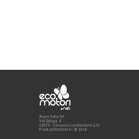
Argos Italia Srl
Via Spluga, 4
23870 - Cernusco Lombardone (LC)
P. IVA 02992920161
© 2018