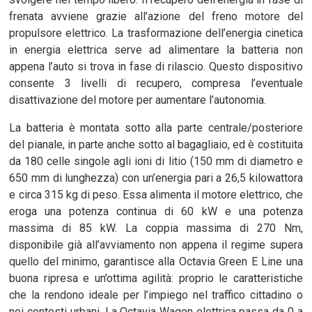
frenata avviene grazie all’azione del freno motore del
propulsore elettrico. La trasformazione dell’energia cinetica
in energia elettrica serve ad alimentare la batteria non
appena l’auto si trova in fase di rilascio. Questo dispositivo
consente 3 livelli di recupero, compresa l’eventuale
disattivazione del motore per aumentare l’autonomia.
La batteria è montata sotto alla parte centrale/posteriore
del pianale, in parte anche sotto al bagagliaio, ed è costituita
da 180 celle singole agli ioni di litio (150 mm di diametro e
650 mm di lunghezza) con un’energia pari a 26,5 kilowattora
e circa 315 kg di peso. Essa alimenta il motore elettrico, che
eroga una potenza continua di 60 kW e una potenza
massima di 85 kW. La coppia massima di 270 Nm,
disponibile già all’avviamento non appena il regime supera
quello del minimo, garantisce alla Octavia Green E Line una
buona ripresa e un’ottima agilità: proprio le caratteristiche
che la rendono ideale per l’impiego nel traffico cittadino o
nei contesti urbani. La Octavia Wagon elettrica passa da 0 a