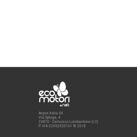
Argos Italia Srl
Via Spluga, 4
23870 - Cernusco Lombardone (LC)
P. IVA 02992920161
© 2018