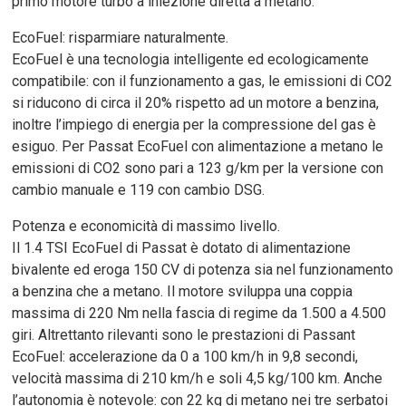
primo motore turbo a iniezione diretta a metano.
EcoFuel: risparmiare naturalmente.
EcoFuel è una tecnologia intelligente ed ecologicamente
compatibile: con il funzionamento a gas, le emissioni di CO2
si riducono di circa il 20% rispetto ad un motore a benzina,
inoltre l’impiego di energia per la compressione del gas è
esiguo. Per Passat EcoFuel con alimentazione a metano le
emissioni di CO2 sono pari a 123 g/km per la versione con
cambio manuale e 119 con cambio DSG.
Potenza e economicità di massimo livello.
Il 1.4 TSI EcoFuel di Passat è dotato di alimentazione
bivalente ed eroga 150 CV di potenza sia nel funzionamento
a benzina che a metano. Il motore sviluppa una coppia
massima di 220 Nm nella fascia di regime da 1.500 a 4.500
giri. Altrettanto rilevanti sono le prestazioni di Passant
EcoFuel: accelerazione da 0 a 100 km/h in 9,8 secondi,
velocità massima di 210 km/h e soli 4,5 kg/100 km. Anche
l’autonomia è notevole: con 22 kg di metano nei tre serbatoi