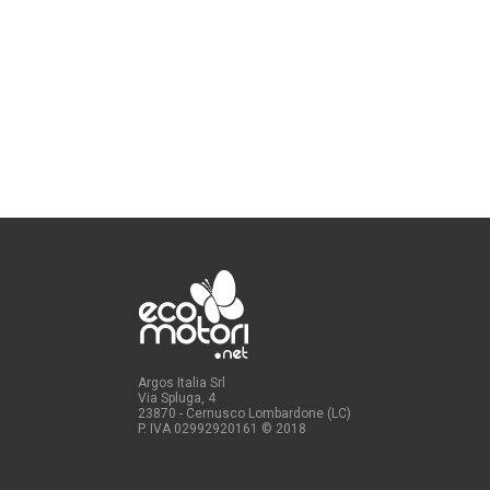
Argos Italia Srl
Via Spluga, 4
23870 - Cernusco Lombardone (LC)
P. IVA 02992920161
© 2018