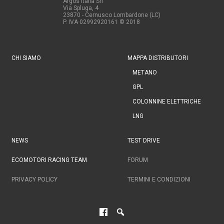
Argos Italia Srl
Via Spluga, 4
23870 - Cernusco Lombardone (LC)
P. IVA 02992920161
© 2018
CHI SIAMO
MAPPA DISTRIBUTORI
METANO
GPL
COLONNINE ELETTRICHE
LNG
NEWS
TEST DRIVE
ECOMOTORI RACING TEAM
FORUM
PRIVACY POLICY
TERMINI E CONDIZIONI