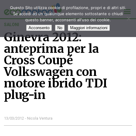
Questo Sito utilizza cookie di profilazione, propri e di altri siti.
Se accedi ad un qualunque elemento sottostante o chiudi
questo banner, acconsenti all'uso dei cookie.
SALONI
Acconsento
No
Maggiori informazioni
Ginevra 2012:
anteprima per la
Cross Coupé
Volkswagen con
motore ibrido TDI
plug-in
13/03/2012 - Nicola Ventura