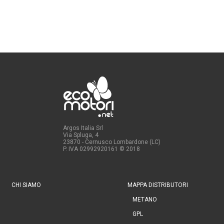
Argos Italia Srl
Via Spluga, 4
23870 - Cernusco Lombardone (LC)
P. IVA 02992920161
© 2018
CHI SIAMO
MAPPA DISTRIBUTORI
METANO
GPL